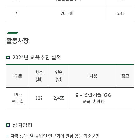
계
20개회
531
활동사항
2024년 교육추진 실적
횟수
인원
구분
내용
참고
(회)
(명)
19개
품목 관련 기술·경영
127
2,455
연구회
교육 및 연찬
참여방법
자격 :
품목별 농업인 연구회에 관심 있는 화순군민