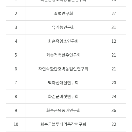
2
꿀벌연구회
27
3
유기농연구회
31
4
화순흑염소연구회
12
5
화순적벽한우연구회
21
6
자연속愛단호박농업인연구회
21
7
백아산매실연구회
20
8
화순군버섯연구회
24
9
화순군복숭아연구회
36
10
화순군블루베리특작연구회
22