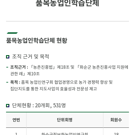
품목농업인학습단체
품목농업인학습단체 현황
조직 근거 및 목적
조직근거 :
「농촌진흥법」제18조 및 「화순군 농촌진흥사업 지원에
관한 례」제10조
목적 :
품목 농업인연구회 협업경영으로 농가 경쟁력 향상 및
집단지도를 통한 지도사업의 효율성과 전문성 제고
단체현황 : 20개회, 531명
연번
단위회명
회원수
1
화순군정보화농업인연구회
18