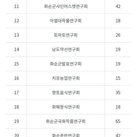
11
화순군샤인머스켓연구회
42
12
아열대작물연구회
18
13
토마토연구회
26
14
남도약선연구회
19
15
화순군발효연구회
19
16
치유농업연구회
15
17
향토음식연구회
35
18
화훼장식연구회
18
19
화순군국화작품연구회
65
20
화순춘란연구회
42