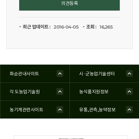
최근 업데이트 :
2016-04-05
조회 :
16,265
화순관내사이트
시·군농업기술센터
각 도농업기술원
농식품지원정보
농기계관련사이트
유통,관측,농약정보