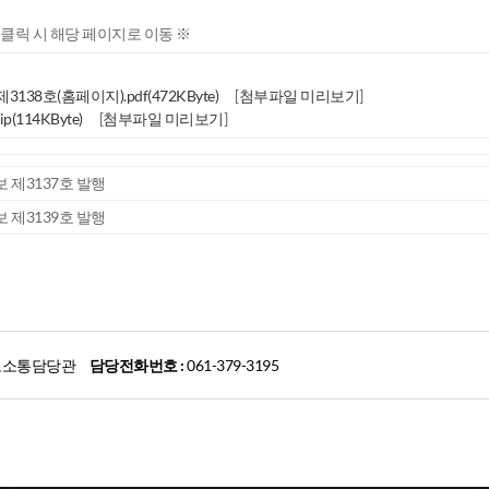
 클릭 시 해당 페이지로 이동 ※
138호(홈페이지).pdf(472KByte)
[
첨부파일 미리보기
]
(114KByte)
[
첨부파일 미리보기
]
 제3137호 발행
 제3139호 발행
소통담당관
담당전화번호 :
061-379-3195