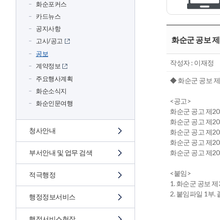
화순포커스
카드뉴스
공지사항
화순군 공보 제
고시/공고
공보
작성자 : 이재정
계약정보
주요행사계획
◆ 화순군 공보 제
화순소식지
<공고>
화순인문여행
화순군 공고 제20
화순군 공고 제20
청사안내
화순군 공고 제20
화순군 공고 제2
부서안내 및 업무 검색
화순군 공고 제20
<붙임>
적극행정
1. 화순군 공보 제
2. 붙임파일 1부. 
행정정보서비스
행정서비스헌장