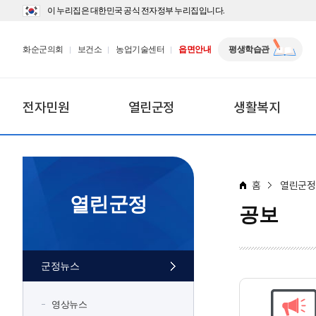
이 누리집은 대한민국 공식 전자정부 누리집입니다.
화순군의회
보건소
농업기술센터
읍면안내
평생학습관
전자민원
열린군정
생활복지
홈
열린군정
열린군정
공보
군정뉴스
영상뉴스