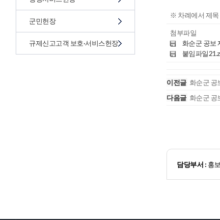
※ 차례에서 제목
군민헌장
첨부파일
규제신고고객 보호·서비스헌장
화순군 공보 제3
붙임파일21.zip
이전글
화순군 공보
다음글
화순군 공보
담당부서 :
홍보