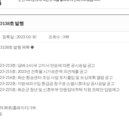
3138호 발행
등록일 : 2023-02-10
조회수 : 398
3138호 발행 목록 ◆
23-213호: 담배소비세 고지서 반송에 따른 공시송달 공고
23-215호: 2023년 건축물 시가표준액 의견제출 공고
23-216호: 화순 환승센터 조성 사업 토지출입 및 보상계획 열람 공고
023-222호: 지방세외수입 환급금 청구권 소멸시효대상 공시송달 공고
23-225호: 화순군 청년 및 신혼부부 만원임대주택 지원 조례안 입법예고
3138호(홈페이지) 1부.
끝.