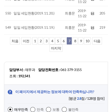
11-22
2019-
550
일일 세입현황(2019. 11. 20.)
최홍문
205
11-22
2019-
549
일일 세입현황(2019. 11. 19.)
최홍문
219
11-22
처음
이전
1
2
3
4
5
6
7
8
9
10
다음
마지막
담당부서 :
재무과
담당전화번호 :
061-379-3155
조회 :
192,541
이 페이지에서 제공하는 정보에 대하여 만족하십니까?
[평균
2.8
점 /
128
명 참여]
매우만족
만족
보통
불만족