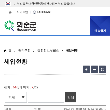
이 누리집은 대한민국 공식 전자정부 누리집입니다.
홈
사이트맵
LANGUAGE
메뉴열기
홈
열린군정
행정정보서비스
세입현황
세입현황
전체 :
618
, 페이지 :
7
/62
번호
제목
작성자
등록일
첨부
조회수