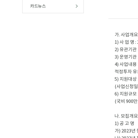
카드뉴스
가. 사업개요
1) 사 업 명
2) 유관기
3) 운영기
4) 사업내
적정투자 유
5) 지원대상
(사업신청일 
6) 지원규모
(국비 900만
나. 모집개요
1) 공 고 명
가) 2023