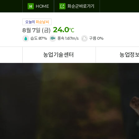
화순군바로가기
HOME
오늘의
화순날씨
24.0
월
일 (금)
℃
8
7
습도
87
%
풍속
1.67
m/s
구름
0
%
농업기술센터
농업정