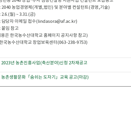
년 청년농 2040 창업·투자 심층컨설팅 지원사업 컨설턴트 모집공고
 : 2040 농업경영체(개별,법인) 및 분야별 컨설턴트(경영,기술)
2.6.(월) ~ 3.31.(금)
: 담당자 이메일 접수(lindasora@af.ac.kr)
: 붙임 참고
내용은 한국농수산대학교 홈페이지 공지사항 참고)
 : 한국농수산대학교 창업보육센터(063-238-9753)
2023년 농촌진흥사업(축산분야)신청 2차재공고
농촌생활문화「숨쉬는 도자기」교육 공고(마감)