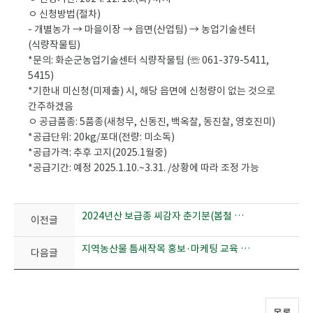
ㅇ 신청방법(절차)
- 개별농가 → 마을이장 → 읍면(산업팀) → 농업기술센터
(식량작물팀)
*문의: 화순군농업기술센터 식량작물팀 (☏ 061-379-5411,
5415)
*기한내 미신청(미제출) 시, 해당 읍면에 신청량이 없는 것으로
간주하겠음
ㅇ 공급품종: 5품종(새청무, 신동진, 백옥찰, 동진찰, 영호진미)
*공급단위: 20kg/포대(전량: 미소독)
*공급가격: 추후 고지(2025.1월중)
*공급기간: 예정 2025.1.10.~3.31. /상황에 따라 조정 가능
2024년산 보급종 씨감자 춘기분(봄철 노지 재배용) 신청.공급 계획 안내
이전글
지역농산물 틈새작목 홍보·마케팅 교육 추진계획
다음글