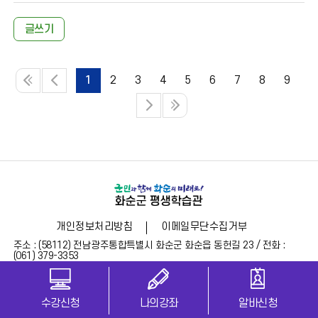
글쓰기
1
2
3
4
5
6
7
8
9
개인정보처리방침
이메일무단수집거부
주소 : (58112) 전남광주통합특별시 화순군 화순읍 동헌길 23 / 전화 :
(061) 379-3353
Copyright (c) 2023 HWASUN COUNTY LIFELONG EDUCATION. All
rights reserved.
수강신청
나의강좌
알바신청