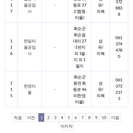
372
1
올공업
-
동로 37
유/
883
7
사
2 (합동
의복
8
타올)
화순군
화순읍
061
1
한일타
대리 27
섬
374
1
올공업
-
-1번지
유/
478
6
사
외 1필
의복
0
지 외 1
필지
화순군
061
1
동면 화
섬
한영타
373
1
-
동로 46
유/
올
217
5
0 (한영
의복
3
타올)
처음
이전
1
2
3
4
5
6
7
8
9
10
다음
마지막