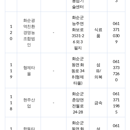
농업기
3
술센터
화순군
화순광
능주면
061
1
역친환
화보로
식료
371
2
경영농
-
3531-2
품
030
0
조합법
6 외 3
9
인
필지
화순군
061
1
동면 화
섬
형제타
373
1
-
동로 34
유/
올
726
9
8 (형제
의복
0
타올)
화순군
061
1
현주산
춘양면
371
1
-
금속
업
전월로
198
8
24-28
5
화순군
061
1
합동타
동면 화
섬