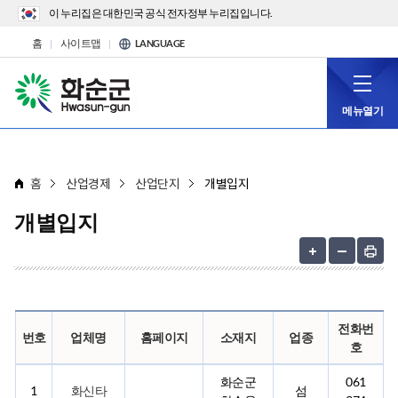
이 누리집은 대한민국 공식 전자정부 누리집입니다.
홈
사이트맵
LANGUAGE
메뉴열기
홈
산업경제
산업단지
개별입지
개별입지
전화번
번호
업체명
홈페이지
소재지
업종
호
화순군
061
1
화신타
섬