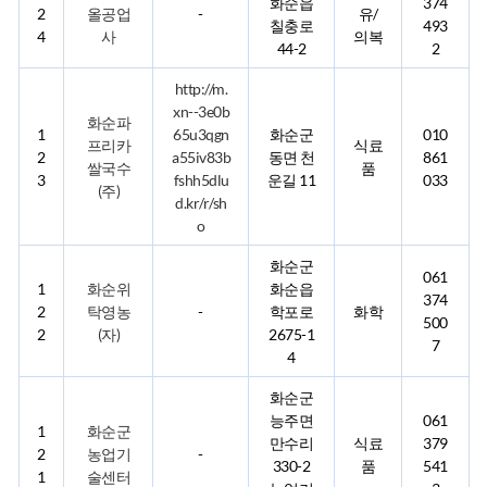
화순읍
374
2
올공업
-
유/
칠충로
493
4
사
의복
44-2
2
http://m.
xn--3e0b
화순파
1
65u3qgn
화순군
010
프리카
식료
2
a55iv83b
동면 천
861
쌀국수
품
3
fshh5dlu
운길 11
033
(주)
d.kr/r/sh
o
화순군
061
1
화순위
화순읍
374
2
탁영농
-
학포로
화학
500
2
(자)
2675-1
7
4
화순군
능주면
061
1
화순군
만수리
식료
379
2
농업기
-
330-2
품
541
1
술센터