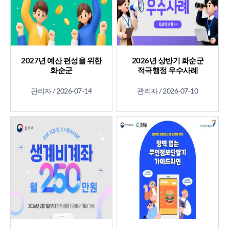
2027년 예산 편성을 위한
2026년 상반기 화순군
화순군
적극행정 우수사례
주민참여예산제에
함께해 주세요
관리자 /
2026-07-14
관리자 /
2026-07-10