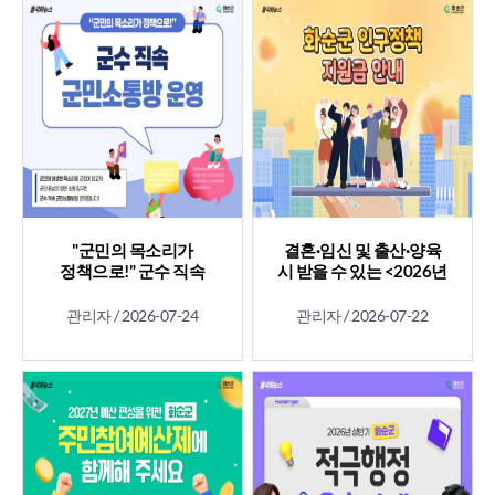
"군민의 목소리가
결혼·임신 및 출산·양육
정책으로!" 군수 직속
시 받을 수 있는 <2026년
군민소통방 운영
화순군 인구정책 지원금
안내>
관리자 /
2026-07-24
관리자 /
2026-07-22