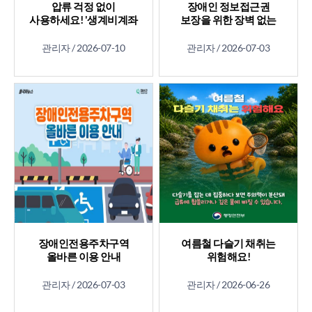
압류 걱정 없이
장애인 정보접근권
사용하세요! '생계비계좌
보장을 위한 장벽 없는
월 250만원'
무인정보단말기
가이드라인
관리자 /
2026-07-10
관리자 /
2026-07-03
장애인전용주차구역
여름철 다슬기 채취는
올바른 이용 안내
위험해요!
관리자 /
2026-07-03
관리자 /
2026-06-26