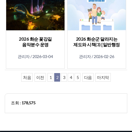
2026 화순 꽃강길
2026 화순군 달라지는
음악분수 운영
제도와 시책(3) [일반행정
·안전·환경 분야]
관리자 /
2026-03-04
관리자 /
2026-02-26
처음
이전
1
2
3
4
5
다음
마지막
조회 :
178,575