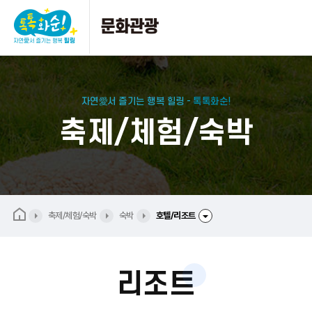
자연愛서 즐기는 행복 힐링 -
톡톡화순!
축제/체험/숙박
축제/체험/숙박
숙박
호텔/리조트
리조트