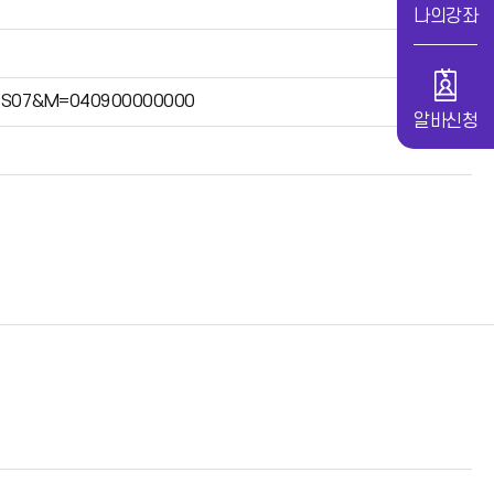
나의강좌
?S=S07&M=040900000000
알바신청