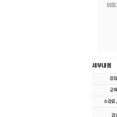
세부내용
강
교
수강료 
강