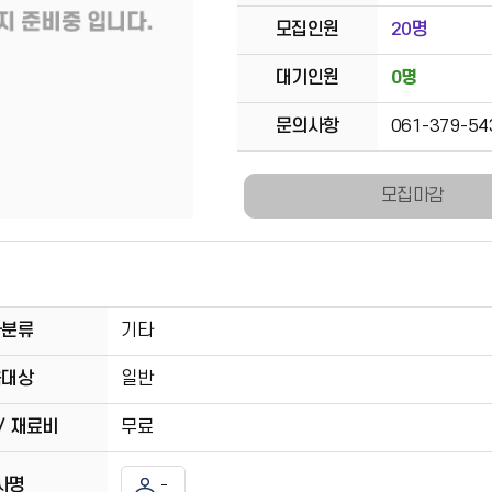
모집인원
20명
대기인원
0명
문의사항
061-379-54
모집마감
좌분류
기타
육대상
일반
/ 재료비
무료
사명
-