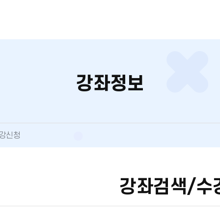
강좌정보
수강신청
강좌검색/수