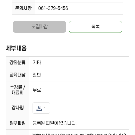
문의사항
061-379-5456
모집마감
목록
세부내용
강좌분류
기타
교육대상
일반
수강료 /
무료
재료비
강사명
-
첨부파일
등록된 파일이 없습니다.