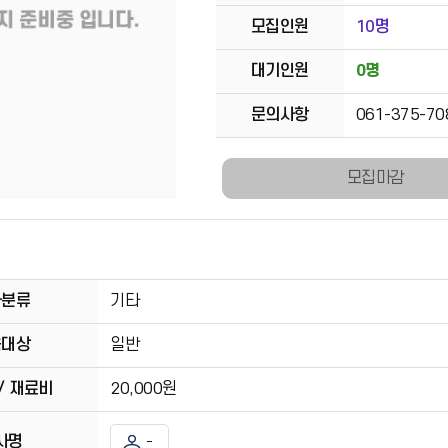
모집인원
10명
대기인원
0명
문의사항
061-375-70
모집마감
좌분류
기타
육대상
일반
/ 재료비
20,000원
사명
-