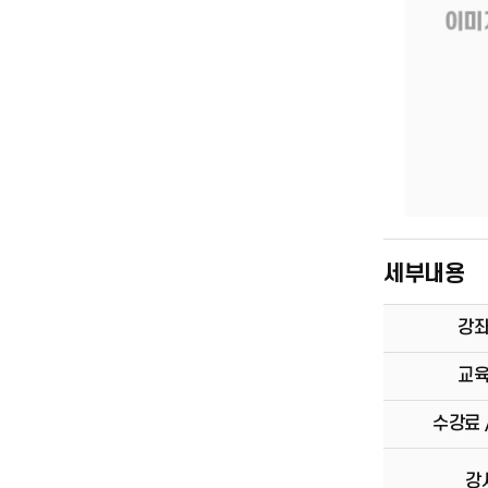
세부내용
강
교
수강료 
강