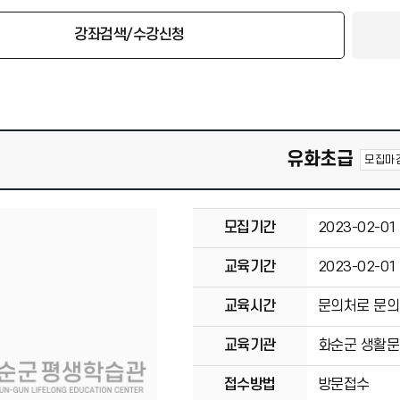
강좌검색/수강신청
유화초급
모집마
모집기간
2023-02-01
교육기간
2023-02-01
교육시간
문의처로 문의
교육기관
화순군 생활
접수방법
방문접수