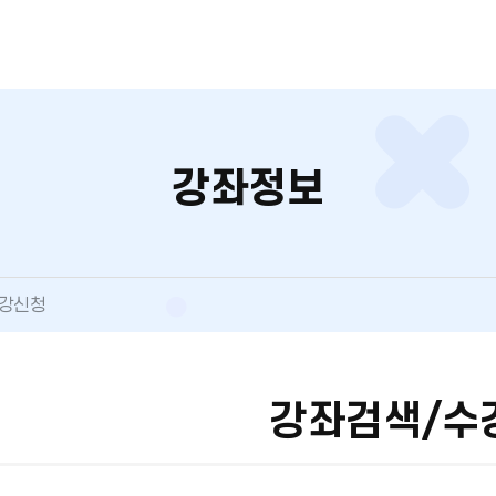
강좌정보
수강신청
강좌검색/수