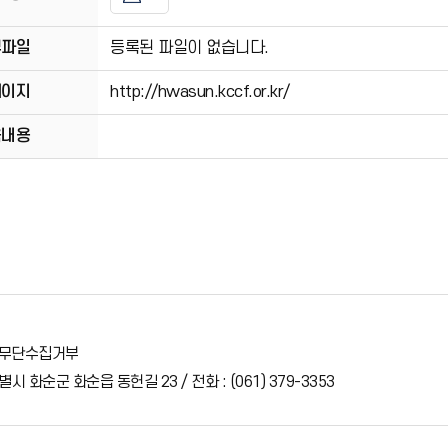
부파일
등록된 파일이 없습니다.
페이지
http://hwasun.kccf.or.kr/
육내용
무단수집거부
시 화순군 화순읍 동헌길 23 / 전화 : (061) 379-3353