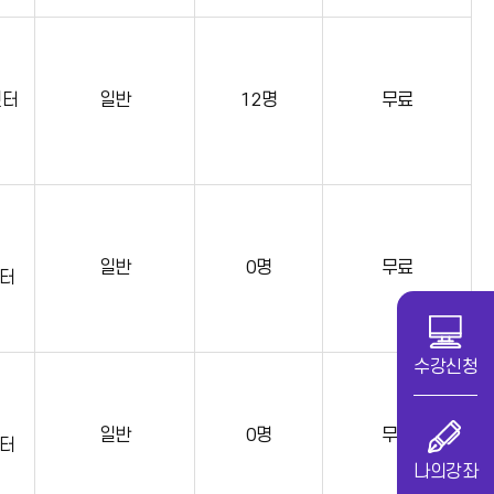
센터
일반
12명
무료
일반
0명
무료
터
수강신청
일반
0명
무료
터
나의강좌