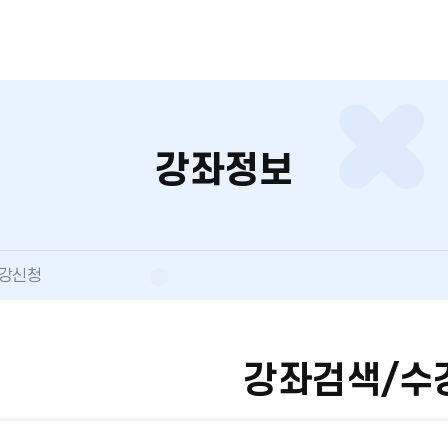
강좌정보
수강신청
강좌검색/수